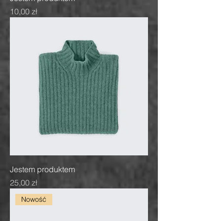
Cena
10,00 zł
Jestem produktem
Cena
25,00 zł
Nowość