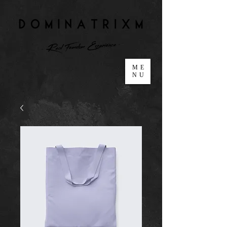
ME
NU