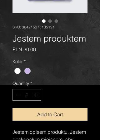
SKU: 364215375135191
Jestem produktem
Price
PLN 20.00
Kolor
*
Quantity
*
Add to Cart
Jestem opisem produktu. Jestem 
doskonałym miejscem, aby 