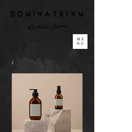
ME
NU